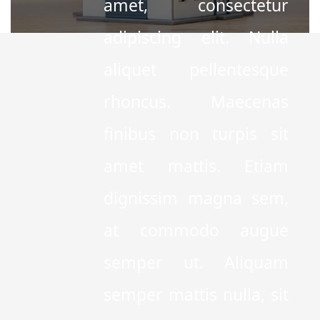
amet, consectetur
adipiscing elit. Nulla
aliquet pellentesque
rhoncus. Maecenas
finibus non turpis sit
amet mattis. Etiam
dignissim magna sem,
at commodo augue
semper ut. Aliquam
semper mattis nulla, sit