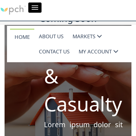
Toggle
navigation
Coming Soon
ABOUT US
MARKETS
HOME
Property
CONTACT US
MY ACCOUNT
&
Casualty
Lorem ipsum dolor sit